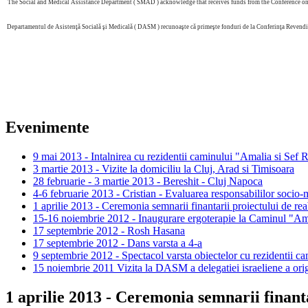
The Social and Medical Assistance Department ( SMAD ) acknowledge that receives funds from the Conference on J
Departamentul de Asistenţă Socială şi Medicală ( DASM ) recunoaşte că primeşte fonduri de la Conferinţa Revendic
Evenimente
9 mai 2013 - Intalnirea cu rezidentii caminului "Amalia si Sef
3 martie 2013 - Vizite la domiciliu la Cluj, Arad si Timisoara
28 februarie - 3 martie 2013 - Bereshit - Cluj Napoca
4-6 februarie 2013 - Cristian - Evaluarea responsabililor socio
1 aprilie 2013 - Ceremonia semnarii finantarii proiectului de r
15-16 noiembrie 2012 - Inaugurare ergoterapie la Caminul "Am
17 septembrie 2012 - Rosh Hasana
17 septembrie 2012 - Dans varsta a 4-a
9 septembrie 2012 - Spectacol varsta obiectelor cu rezidentii 
15 noiembrie 2011 Vizita la DASM a delegatiei israeliene a ori
1 aprilie 2013 - Ceremonia semnarii finant