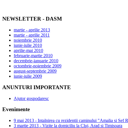
NEWSLETTER - DASM
martie - aprilie 2013
martie - aprilie 2011
noiembrie 2010
iunie-iulie 2010
aprilie-mai 2010
februarie-martie 2010
decembrie-ianuarie 2010
octombrie-noiembrie 2009
august-septembrie 2009
iunie-iulie 2009
ANUNTURI IMPORTANTE
Ajutor gospodaresc
Evenimente
9 mai 2013 - Intalnirea cu rezidentii caminului "Amalia si Sef
3 martie 2013 - Vizite la domiciliu la Cluj, Arad si Timisoara