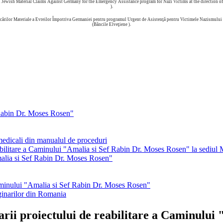
ewish Material Claims Against Germany for the Emergency Assistance program for Nazi Victims at the direction of t
).
ărilor Materiale a Evreilor Împotriva Germaniei pentru programul Urgent de Asistenţă pentru Victimele Nazismului la
(Băncile Elveţiene ).
 Rabin Dr. Moses Rosen"
-medicali din manualul de proceduri
eabilitare a Caminului "Amalia si Sef Rabin Dr. Moses Rosen" la sediul M
alia si Sef Rabin Dr. Moses Rosen"
caminului "Amalia si Sef Rabin Dr. Moses Rosen"
ginarilor din Romania
arii proiectului de reabilitare a Caminului