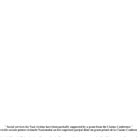
" Social services for Nazi victims have been partially supported by a grant
from the Claims Conference "
viciile sociale pentru victimele Nazismului au fost suportate parţial
dintr-un grant primit de la Claims Confere