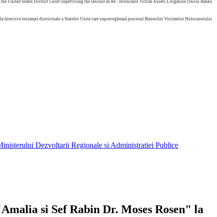
he United States District Court supervising the lawsuit In Re : Holocaust Victim Assets Litigation (Swiss Banks
 directiva instanţei districtuale a Statelor Unite care supraveghează procesul Bunurilor Victimelor Holocaustului
inisterului Dezvoltarii Regionale si Administratiei Publice
 "Amalia si Sef Rabin Dr. Moses Rosen" la