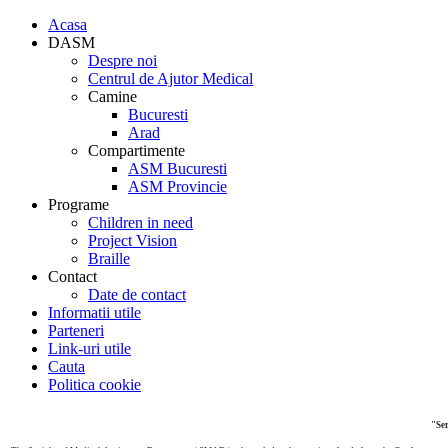
Acasa
DASM
Despre noi
Centrul de Ajutor Medical
Camine
Bucuresti
Arad
Compartimente
ASM Bucuresti
ASM Provincie
Programe
Children in need
Project Vision
Braille
Contact
Date de contact
Informatii utile
Parteneri
Link-uri utile
Cauta
Politica cookie
"Ser